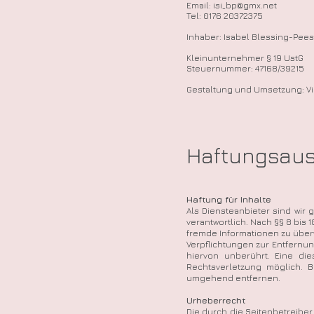
Email:
isi_bp@gmx.net
Tel: 0176 20372375
Inhaber: Isabel Blessing-Pees
Kleinunternehmer § 19 UstG
Steuernummer: 47168/39215
Gestaltung und Umsetzung: Vik
Haftungsaus
Haftung für Inhalte
Als Diensteanbieter sind wir
verantwortlich. Nach §§ 8 bis 
fremde Informationen zu überw
Verpflichtungen zur Entfern
hiervon unberührt. Eine di
Rechtsverletzung möglich. 
umgehend entfernen.
Urheberrecht
Die durch die Seitenbetreibe