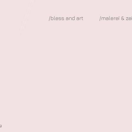
/bless and art
/malerei & z
g