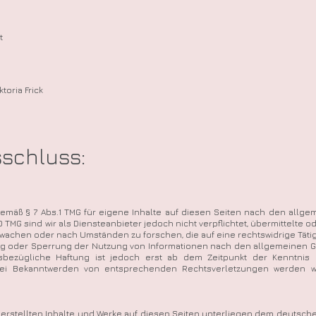
t
toria Frick
schluss:
 gemäß § 7 Abs.1 TMG für eigene Inhalte auf diesen Seiten nach den allg
10 TMG sind wir als Diensteanbieter jedoch nicht verpflichtet, übermittelte 
achen oder nach Umständen zu forschen, die auf eine rechtswidrige Tätig
ung oder Sperrung der Nutzung von Informationen nach den allgemeinen 
esbezügliche Haftung ist jedoch erst ab dem Zeitpunkt der Kenntnis 
Bei Bekanntwerden von entsprechenden Rechtsverletzungen werden wi
r erstellten Inhalte und Werke auf diesen Seiten unterliegen dem deutsch