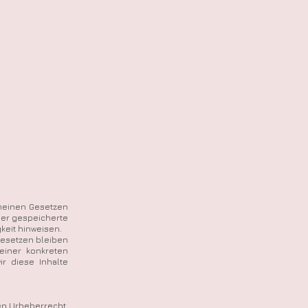
emeinen Gesetzen
oder gespeicherte
keit hinweisen.
Gesetzen bleiben
einer konkreten
r diese Inhalte
en Urheberrecht.