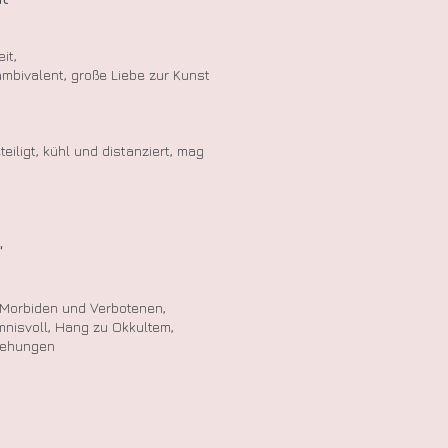
it,
 ambivalent, große Liebe zur Kunst
eiligt, kühl und distanziert, mag
“
es Morbiden und Verbotenen,
mnisvoll, Hang zu Okkultem,
Beziehungen