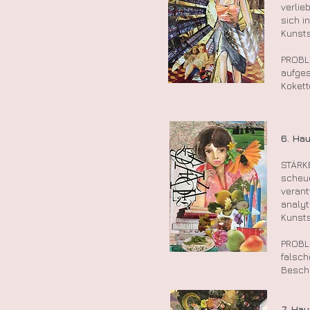
verlie
sich i
Kunsts
PROBL
aufges
Kokett
6. Ha
STÄRK
scheue
verant
analyt
Kunsts
PROBL
falsch
Besche
7. H