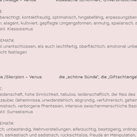
E:
berechtigt, kontaktfreudig, optimistisch, hingabefähig, anpassungsbere
n, elegant, kultiviert, gepflegte Umgangsformen, anmutig, spielerisch,
til: Klassizismus
EMATIK:
 unentschlossen, als auch leichtfertig, oberflächlich, emotional unbet
icht festlegen
aus /Skorpion – Venus die „schöne Sünde“,
die „Giftschlange
E:
Leidenschaft, hohe Sinnlichkeit, tabulos, leidenschaftlich, der Reiz d
zauber, Geheimnisse, unwiderstehlich, abgründig, verführerisch, gehei
mistisch, verborgene Phantasien, intensive zwischenmenschliche 
til: Surrealismus
EMATIK:
ch, unbeständig, Wahnvorstellungen, eifersüchtig, besitzgierig, ordinär,
h, sarkastisch und sadistisch, rücksichtslos, Freude an Manipulation,