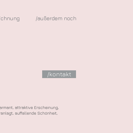
eichnung
/außerdem noch
/kontakt
armant, attraktive Erscheinung,
ranlagt, auffallende Schönheit,