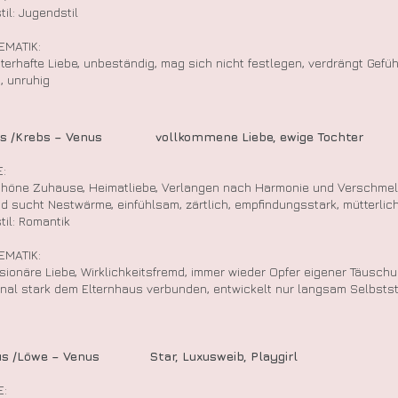
til: Jugendstil
EMATIK:
atterhafte Liebe, unbeständig, mag sich nicht festlegen, verdrängt Gefü
, unruhig
us /Krebs – Venus vollkommene Liebe, ewige Tochter
:
höne Zuhause, Heimatliebe, Verlangen nach Harmonie und Verschmel
nd sucht Nestwärme, einfühlsam, zärtlich, empfindungsstark, mütterlich
til: Romantik
EMATIK:
lusionäre Liebe, Wirklichkeitsfremd, immer wieder Opfer eigener Täusc
nal stark dem Elternhaus verbunden, entwickelt nur langsam Selbstst
us /Löwe – Venus Star, Luxusweib, Playgirl
E: