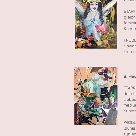
STÄRK
gleich
femini
Kunsts
PROBL
Sowohl
sich n
8. H
STÄRK
tiefe 
Liebes
mediu
Kunsts
PROBL
launis
zynisc