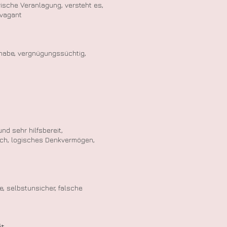
erische Veranlagung, versteht es,
avagant
gehabe, vergnügungssüchtig,
nd sehr hilfsbereit,
zlich, logisches Denkvermögen,
e, selbstunsicher, falsche
it