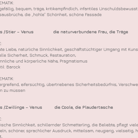
EMATIK:
gefällig, bequem, träge, kritikempfindlich, infantiles Unschuldsbewusst
sausbrüche, die „hohle“ Schönheit, schöne Fassade
us /Stier – Venus die naturverbundene Frau, die Träge
:
ute Liebe, natürliche Sinnlichkeit, geschäftstüchtiger Umgang mit Kuns
elle Sicherheit, Schmuck, Restauration,
sinnliche und körperliche Nähe, Pragmatismus
til: Barock
EMATIK:
ergreifend, eifersüchtig, übertriebenes Sicherheitsbedürfnis, Verschw
n zu müssen
us /Zwillinge – Venus die Coole, die Plaudertasche
:
ische Sinnlichkeit, schillernder Schmetterling, die Beliebte, pflegt vie
teln, schöner, sprachlicher Ausdruck, mitteilsam, neugierig, vielseitig, 
t,