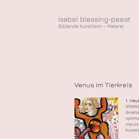
isabel blessing-peest
/bildende Künstlerin – Malerei
Venus im Tierkreis
1. Ha
STÄRKE
direkt
optimi
impulsi
Kunsts