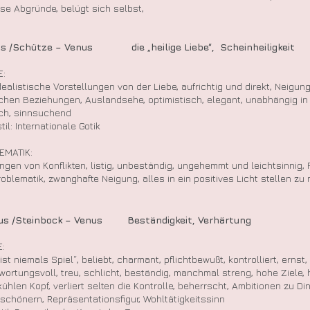
se Abgründe, belügt sich selbst,
us /Schütze – Venus die „heilige Liebe“, Scheinheiligkeit
E:
dealistische Vorstellungen von der Liebe, aufrichtig und direkt, Neigun
chen Beziehungen, Auslandsehe, optimistisch, elegant, unabhängig in
sch, sinnsuchend
til: Internationale Gotik
EMATIK:
ngen von Konflikten, listig, unbeständig, ungehemmt und leichtsinnig,
roblematik, zwanghafte Neigung, alles in ein positives Licht stellen z
aus /Steinbock – Venus Beständigkeit, Verhärtung
:
ist niemals Spiel“, beliebt, charmant, pflichtbewußt, kontrolliert, ernst
wortungsvoll, treu, schlicht, beständig, manchmal streng, hohe Ziele,
kühlen Kopf, verliert selten die Kontrolle, beherrscht, Ambitionen zu D
rschönern, Repräsentationsfigur, Wohltätigkeitssinn