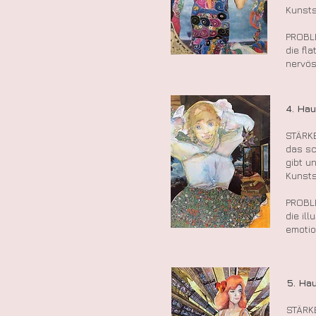
Kunsts
PROBL
die fl
nervös
4. Ha
STÄRKE
das sc
gibt u
Kunsts
PROBL
die il
emotio
5. Ha
STÄRK