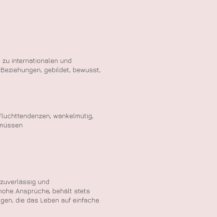
g zu internationalen und
 Beziehungen, gebildet, bewusst,
 Fluchttendenzen, wankelmütig,
u müssen
, zuverlässig und
 hohe Ansprüche, behält stets
ingen, die das Leben auf einfache