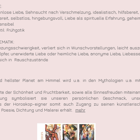
:
nlose Liebe, Sehnsucht nach Verschmelzung, idealistisch, hilfsbereit, 
reit, selbstlos, hingebungsvoll, Liebe als spirituelle Erfahrung, geheimn
ensibel
il: Frühgotik
EMATIK:
zungsschwierigkeit, verliert sich in Wunschvorstellungen, leicht ausz
Opfer, unerwiderte Liebe oder heimliche Liebe, anonyme Liebe, Liebesseh
 sich in Rauschzustände
d hellster Planet am Himmel wird u.a. in den Mythologien u.a. mi
ute der Schönheit und Fruchtbarkeit, sowie alle Sinnesfreuden miteinan
tung symbolisiert sie unseren persönlichen Geschmack, uns
ss der Horoskop-eigner somit auch Zugang zu seinen künstlerisc
r, Poesie, Dichtung und Malerei erhält.
mehr