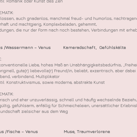
til: Romanik oder Kunst des Zen
EMATIK:
lossen, auch gnadenlos, manchmal freud- und humorlos, nachtragend
rhaft und machtgierig, Komplexbeladen, gehemmt,
dungen, die nur der Form nach noch bestehen, Verbindungen mit erhe
aus /Wassermann – Venus Kameradschaft,
Gefühlskälte
:
konventionelle Liebe, hohes Maß an Unabhängigkeitsbedürfnis, „Freiheit,
originell, gute(r) liebevolle(r) Freund/in, beliebt, exzentrisch, aber dabei 
iebend, verbindend, Multiplikator
til: Konstruktivismus, sowie moderne, abstrakte Kunst
EMATIK:
risch und eher unzuverlässig, schnell und häufig wechselnde Bezieh
gültig, gefühlsarm, anfällig für Schmeicheleien, unersättlicher Erlebn
eundschaft zielsicher aus dem Weg
Haus /Fische – Venus Muse, Traumverlorene