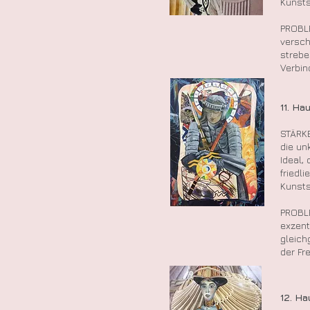
Kunsts
PROBL
versch
strebe
Verbin
11. H
STÄRKE
die un
Ideal, 
friedl
Kunsts
PROBL
exzent
gleich
der Fr
12. 