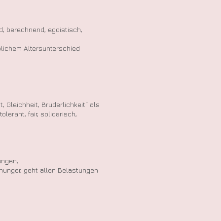
, berechnend, egoistisch,
blichem Altersunterschied
 Gleichheit, Brüderlichkeit“ als
tolerant, fair, solidarisch,
ungen,
ishunger, geht allen Belastungen