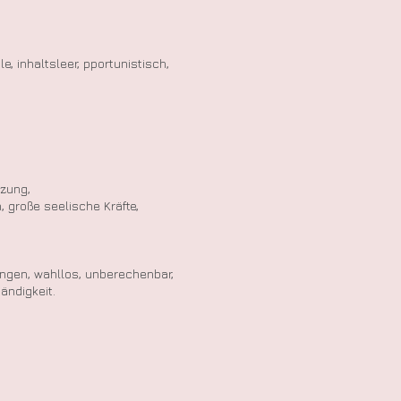
hle,
inhaltsleer, pportunistisch,
zung,
, große seelische Kräfte,
hungen, wahllos, unberechenbar,
ändigkeit.