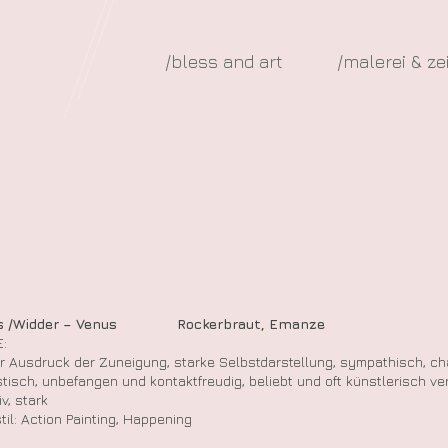
/bless and art
/malerei & z
us /Widder – Venus Rockerbraut, Emanze
:
er Ausdruck der Zuneigung, starke Selbstdarstellung, sympathisch, ch
stisch, unbefangen und kontaktfreudig, beliebt und oft künstlerisch ve
v, stark
til: Action Painting, Happening