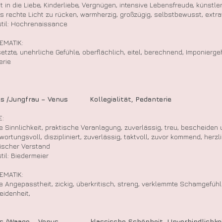
bt in die Liebe, Kinderliebe, Vergnügen, intensive Lebensfreude, künstl
ns rechte Licht zu rücken, warmherzig, großzügig, selbstbewusst, extr
til: Hochrenaissance
EMATIK:
etzte, unehrliche Gefühle, oberflächlich, eitel, berechnend, Imponier
erie
us /Jungfrau – Venus Kollegialität, Pedanterie
E:
 Sinnlichkeit, praktische Veranlagung, zuverlässig, treu, bescheiden u
wortungsvoll, diszipliniert, zuverlässig, taktvoll, zuvor kommend, her
ischer Verstand
til: Biedermeier
EMATIK:
e Angepasstheit, zickig, überkritisch, streng, verklemmte Schamgefühl
idenheit,
aus /Waage – Venus klassische Schönheit,
Unverbindlichke