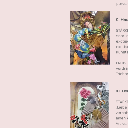
perver
9. Ha
STÄRK
sehr i
exotis
exoti
Kunsts
PROBL
verdrä
Triebp
10. H
STÄRKE
„Liebe 
verant
einen 
Art ve