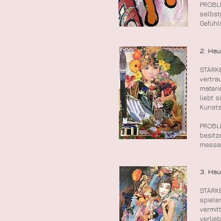
PROBL
selbst
Gefühl
2. Ha
STÄRKE
vertra
materi
liebt 
Kunsts
PROBL
besitz
messe
3. Ha
STÄRKE
spieler
vermit
verlieb