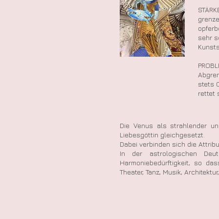
STÄRKE
grenze
opferbe
sehr s
Kunstst
PROBL
Abgren
stets 
rettet
Die Venus als strahlender un
Liebesgöttin gleichgesetzt.
Dabei verbinden sich die Attrib
In der astrologischen Deu
Harmoniebedürftigkeit, so da
Theater, Tanz, Musik, Architektu