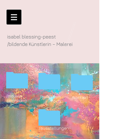
isabel blessing-peest
/bildende Künstlerin – Malerei
/malerei
/außerdem
/kontakt
zeichnung
noch
/ausstellungen